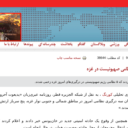
گی
ورزشی
وبلاگستان
گفتگو
یادداشت
چندرسانه ای
پیوندها
ارتباط با ما
|
کد مطلب:
38644
نسخه مناسب چاپ
ای امروز غزه زخمی شدند.
ی تحلیلی
کورنگ
، به نقل از شبکه الجزیره قطر، روزنامه عبری‌زبان «یدیعوت آحرو
ان سه درگیری نظامی امروز در مناطق شمالی و جنوبی نوار غزه، پنج سرباز ارتش 
ند.»
همچنین از وقوع یک حادثه امنیتی جدید در خان‌یونس خبر دادند و اعلام کردند ک
 انتقال مجروحان از محل حادثه به‌صورت هوایی در حال انجام است.