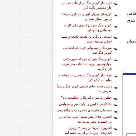
فرماندار کبودراهنگ بر ارتقای خدمات
غار علیصدر تأکید کرد
ظامی
کوریجان میزبان آیین راه‌اندازی مواکب
اربعین استان همدان
‌شرق
کبودراهنگ میزبان اردوی ملی کاراته
نوجوانان و جوانان
امنیت، بزرگ‌ترین نعمت جامعه و بستر
میان
اصلی توسعه است
سرهنگ رحیم بیاتی فرمانده انتظامی
کبودراهنگ شد
کبودراهنگ میزبان مرحله شهرستانی
چهل‌ونهمین دوره مسابقات سراسری
قرآن کریم
فرماندار کبودراهنگ بر مدیریت هوشمند
منابع آب تأکید کرد
رئیس جدید منابع طبیعی کبودراهنگ رسماً
معرفی شد
چطور می‌توان آمریکا را شکست داد؟
بلاتکلیفی علیپور و پایان صبر پرسپولیس
سیدعلی خامنه‌ای بالاخره به پناهگاه رفت
افشین علاء: رهبر شهید اجازه مداحی را
در جلسات شعر نمی‌دادند
الجزیره: آمریکا از رشد ۳ برابری
قطارهای چین به ایران به خشم آمد