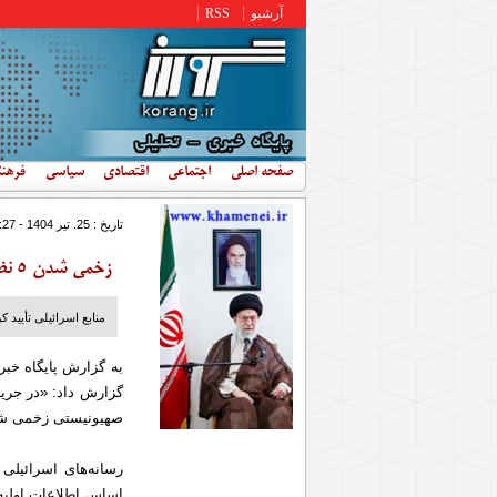
رفتن به محتوای اصلی
آرشیو
RSS
صفحه اصلی
اجتماعی
اقتصادی
سیاسی
فرهن
تاریخ : 25. تير 1404 - 9:27
زخمی شدن ۵ نظامی صهیونیست در غزه
منابع اسرائیلی تأیید کردند که ۵ نظامی رژیم صهیونیستی در درگیری‌ه
به گزارش پایگاه خبر
گزارش داد: «در جری
صهیونیستی زخمی شد
رسانه‌های اسرائیلی 
اساس اطلاعات اولیه،