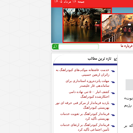
جمعه 16 مرداد 1405
جستجو
فرم جستجو
درباره ما
تازه ترین مطالب
خدمت عاشقانه موکب‌های کبودراهنگ به
زائران اربعین حسینی
مهلت پانزده‌روزه استانداری برای
ساماندهی غار علیصدر
کشف انبار ۵۰۰ تنی نهاده دامی
احتکارشده کبودراهنگ
نوت»
بازدید فرماندار از مرکز فنی حرفه ای نور
رژیم
بهزیستی کبودراهنگ
فرماندار کبودراهنگ بر تقویت خدمات
بهزیستی تأکید کرد
فرماندار کبودراهنگ بر ارتقای خدمات
ه بر
تأمین اجتماعی تأکید کرد