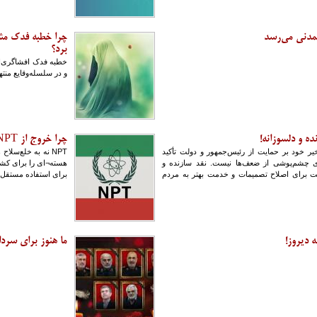
تمدنی می‌رسد
چرا خطبه فدک مش
برد؟
خطبه فدک افشاگری‌ای
و در سلسله‌وقایع من
ده و دلسوزانه!
چرا خروج از NPT به معنی ساخت بمب اتمی نیست؟
خیر خود بر حمایت از رئیس‌جمهور و دولت تأکید
NPT نه به خلع‌سل
ای چشم‌پوشی از ضعف‌ها نیست. نقد سازنده و
هسته¬ای را برای کشور
لت برای اصلاح تصمیمات و خدمت بهتر به مردم
برای استفاده مستقل 
 دیروز!
ما هنوز برای سردا