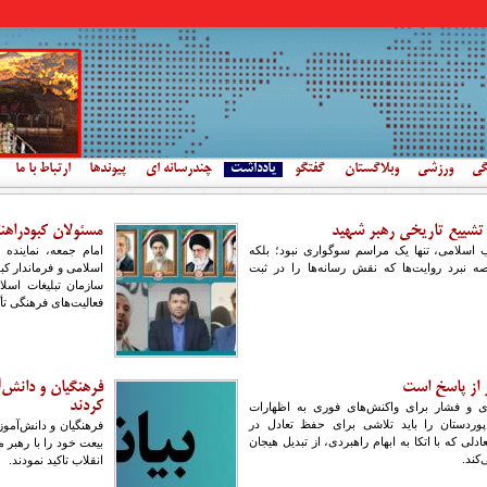
گی
ورزشی
وبلاگستان
گفتگو
یادداشت
چندرسانه ای
پیوندها
ارتباط با ما
 تشییع تاریخی رهبر شهید
مسئولان کبودراهن
ب اسلامی، تنها یک مراسم سوگواری نبود؛ بلکه
امام جمعه، نماینده
 نبرد روایت‌ها که نقش رسانه‌ها را در ثبت
اسلامی و فرماندار ک
سازمان تبلیغات اسلا
فعالیت‌های فرهنگی تأک
 از پاسخ است
فرهنگیان و دانش‌آ
کردند
ای و فشار برای واکنش‌های فوری به اظهارات
ردستان را باید تلاشی برای حفظ تعادل در
فرهنگیان و دانش‌آمو
لی که با اتکا به ابهام راهبردی، از تبدیل هیجان
بیعت خود را با رهبر 
کند.
انقلاب تاکید نمودند.