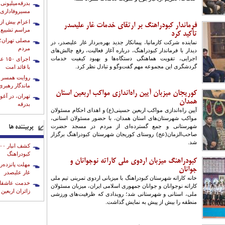
بدرقه‌میلیونی 
مسیروفاداری
فرماندار کبودراهنگ بر ارتقای خدمات غار علیصدر
مراسم تشییع 
تأکید کرد
مصلی تهران؛ 
نماینده شرکت کارمانیا، پیمانکار جدید بهره‌بردار غار علیصدر، در
مردم
دیدار با فرماندار کبودراهنگ، درباره آغاز فعالیت، رفع چالش‌های
اجرایی، تقویت هماهنگی دستگاه‌ها و بهبود کیفیت خدمات
اجر
گردشگری این مجموعه مهم گفت‌وگو و تبادل نظر کرد.
با قائد امت
روایت همسر ش
ماندگار رهبری
کوریجان میزبان آیین راه‌اندازی مواکب اربعین استان
تهران، در آغ
همدان
بدرقه
آیین راه‌اندازی مواکب اربعین حسینی(ع) و اهدای احکام مسئولان
مواکب شهرستان‌های استان همدان، با حضور مسئولان استانی،
شهرستانی و جمع گسترده‌ای از مردم در مسجد حضرت
پربیننده ها
صاحب‌الزمان(عج) روستای کوریجان شهرستان کبودراهنگ برگزار
شد.
کبودراهنگ
کبودراهنگ میزبان اردوی ملی کاراته نوجوانان و
مهلت پانزده‌ر
جوانان
غار علیصدر
خانه کاراته شهرستان کبودراهنگ با میزبانی اردوی تمرینی تیم ملی
خدمت عاشقانه
کاراته نوجوانان و جوانان جمهوری اسلامی ایران، میزبان مسئولان
زائران اربعین
ملی، استانی و شهرستانی شد؛ رویدادی که ظرفیت‌های ورزشی
منطقه را بیش از پیش به نمایش گذاشت.