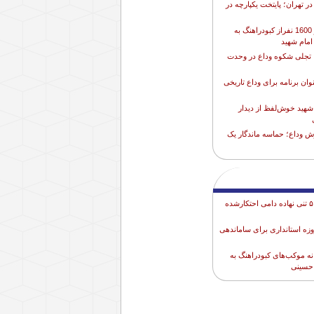
در تهران؛ پایتخت یکپارچه در
اعزام بیش از 1600 نفراز کبودراهنگ به
امام شهید
تجلی شکوه وداع در وحدت
ای ۱۵۰ عنوان برنامه برای وداع تاریخی
هید خوش‌لفظ از دیدار
وش وداع؛ حماسه ماندگار یک
کشف انبار ۵۰۰ تنی نهاده دامی احتکارشده
وزه استانداری برای ساماندهی
 موکب‌های کبودراهنگ به
 حسینی