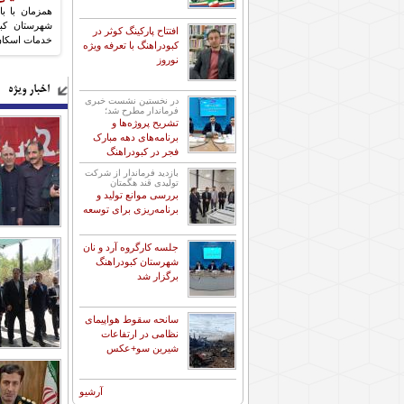
گردشگری غار
همزمان با ب
شهرستان کبو
افتتاح پارکینگ کوثر در
تعیین کرد.
خدمات اسکان، پذیرایی
کبودراهنگ با تعرفه ویژه
نوروز
اخبار ویژه
در نخستین نشست خبری
فرماندار مطرح شد؛
تشریح پروژه‌ها و
برنامه‌های دهه مبارک
فجر در کبودراهنگ
بازدید فرماندار از شرکت
تولیدی قند هگمتان
بررسی موانع تولید و
برنامه‌ریزی برای توسعه
جلسه کارگروه آرد و نان
شهرستان کبودراهنگ
برگزار شد
سانحه سقوط هواپیمای
نظامی در ارتفاعات
شیرین سو+عکس
آرشیو