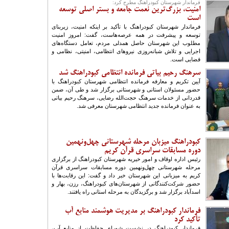
فرماندار شهرستان کبودراهنگ مطرح کرد:
امنیت، بزرگ‌ترین نعمت جامعه و بستر اصلی توسعه
است
فرماندار شهرستان کبودراهنگ با تأکید بر اینکه امنیت، زیربنای
توسعه و پیشرفت در همه عرصه‌هاست، گفت: امروز امنیت
مطلوب این شهرستان حاصل همدلی مردم، تعامل دستگاه‌های
اجرایی و تلاش شبانه‌روزی نیروهای انتظامی، امنیتی، نظامی و
قضایی است.
سرهنگ رحیم بیاتی فرمانده انتظامی کبودراهنگ شد
آیین تکریم و معارفه فرمانده انتظامی شهرستان کبودراهنگ با
حضور مسئولان استانی و شهرستانی برگزار شد و طی آن، ضمن
قدردانی از خدمات سرهنگ حجت‌الله رضایی، سرهنگ رحیم بیاتی
به عنوان فرمانده جدید انتظامی شهرستان معرفی شد.
کبودراهنگ میزبان مرحله شهرستانی چهل‌ونهمین
دوره مسابقات سراسری قرآن کریم
رئیس اداره اوقاف و امور خیریه شهرستان کبودراهنگ از برگزاری
مرحله شهرستانی چهل‌ونهمین دوره مسابقات سراسری قرآن
کریم به میزبانی این شهرستان خبر داد و گفت: این رقابت‌ها با
حضور شرکت‌کنندگانی از شهرستان‌های کبودراهنگ، رزن، بهار و
اسدآباد برگزار شد و برگزیدگان به مرحله استانی راه یافتند.
فرماندار کبودراهنگ بر مدیریت هوشمند منابع آب
تأکید کرد
فرماندار کبودراهنگ در نشست شورای حفاظت از منابع آب،