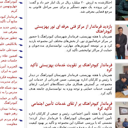
کبودراهنگ می
احتکارشده به ارزش ۲۰ میلیارد ریال در یک انبار خبر داد و گفت:
چهل‌ونهمین د
در این پرونده یک متهم دستگیر و برای سیر مراحل قانونی به
کریم
مرجع قضایی معرفی شد.
فرماندار کبو
منابع آب تأکید
بازدید فرماندار از مرکز فنی حرفه ای نور بهزیستی
رئیس جدید منا
کبودراهنگ
معرفی شد
همزمان با هفته بهزیستی، فرماندار شهرستان کبودراهنگ با حضور
چطور می‌توان
در مرکز حرفه‌آموزی نور، از بخش‌های مختلف این مجموعه بازدید
بلاتکلیفی علی
کرد و بر توسعه آموزش‌های مهارتی، توانمندسازی مددجویان و
سیدعلی خامنه‌
حمایت از مراکز توانبخشی تأکید کرد.
افشین علاء: ر
جلسات شعر نم
فرماندار کبودراهنگ بر تقویت خدمات بهزیستی تأکید
کرد
چین به ایران 
همزمان با هفته بهزیستی، فرماندار شهرستان کبودراهنگ در دیدار
منظومه فکری 
با رئیس و کارکنان اداره بهزیستی، ضمن قدردانی از خدمات این
برای مدیریت
مجموعه، بر گسترش همکاری میان دستگاه‌های اجرایی، ارتقای
نبود شبکه فاضل
کیفیت خدمات حمایتی و توجه ویژه به توانمندسازی جامعه هدف
مدرس را به تأ
تأکید کرد.
تأکید بر حمای
کبودراهنگ
فرماندار کبودراهنگ بر ارتقای خدمات تأمین اجتماعی
تأکید کرد
رسانه؛ میدان 
رهبر شهید
همزمان با هفته تأمین اجتماعی، رئیس و جمعی از کارکنان اداره
تأمین اجتماعی شهرستان کبودراهنگ با فرماندار دیدار کردند؛
قیام مردم عر
نشستی که با بررسی عملکرد این مجموعه و تأکید بر بهبود کیفیت
مقاومت
خدمات، تکریم ارباب‌رجوع و تقویت تعاملات همراه شد.