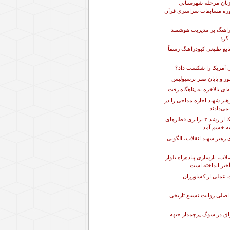
زبان مرحله شهرستانی
وره مسابقات سراسری قرآن
دراهنگ بر مدیریت هوشمند
 کرد
بع طبیعی کبودراهنگ رسماً
 آمریکا را شکست داد؟
پور و پایان صبر پرسپولیس
ای بالاخره به پناهگاه رفت
هبر شهید اجازه مداحی را در
ی‌دادند
الجزیره: آمریکا از رشد ۳ برابری قطارهای
به خشم آمد
رهبر شهید انقلاب، الگویی
اب، بازسازی پیاده‌راه بلوار
خیر انداخته است
ت عملی از کشاورزان
اصلی روایت تشییع تاریخی
اق در سوگ پرچمدار جبهه