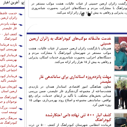
آخرین اخبار
 علیصدر، ضمن بررسی میدانی بخش‌های مختلف، با تأکید بر ارتقای
ازگشت زائران اربعین حسینی از عتبات عالیات، هشت موکب مستقر در
خدمات، برای رفع نواقص، ساماندهی مجموعه و اصلاح روند بهره‌برداری، مهلتی ۱۵ روزه
دراهنگ با مشارکت مردم و دستگاه‌های اجرایی، به‌صورت شبانه‌روزی
 و رفاهی به بیش از ۱۵ هزار زائر ارائه می‌کنند.
خدمت عاشقانه
زائران اربعین
مهلت پانزده‌ر
غار علیصدر
خدمت عاشقانه موکب‌های کبودراهنگ به زائران اربعین
کبودراهنگ
حسینی
بازدید فرماند
همزمان با بازگشت زائران اربعین حسینی از عتبات عالیات، هشت
بهزیستی کبود
موکب مستقر در شهرستان کبودراهنگ با مشارکت مردم و
فرماندار کبو
دستگاه‌های اجرایی، به‌صورت شبانه‌روزی خدمات اسکان، پذیرایی
بهزیستی تأکید
و رفاهی به بیش از ۱۵ هزار زائر ارائه می‌کنند.
فرماندار کبود
اجتماعی تأکید
فرماندار کبود
مهلت پانزده‌روزه استانداری برای ساماندهی غار
علیصدر تأکید 
علیصدر
معاون هماهنگی امور اقتصادی استاندار همدان در بازدیدی
کوریجان میزبا
هشت‌ساعته از مجموعه گردشگری غار علیصدر، ضمن بررسی
اربعین استان 
میدانی بخش‌های مختلف، با تأکید بر ارتقای خدمات، برای رفع
کبودراهنگ میز
نواقص، ساماندهی مجموعه و اصلاح روند بهره‌برداری، مهلتی ۱۵
نوجوانان و جو
روزه تعیین کرد.
امنیت، بزرگ‌
توسعه است
کشف انبار ۵۰۰ تنی نهاده دامی احتکارشده
سرهنگ رحیم ب
کبودراهنگ
کبودراهنگ شد
فرمانده انتظامی شهرستان کبودراهنگ از کشف ۵۰۰ تن ذرت