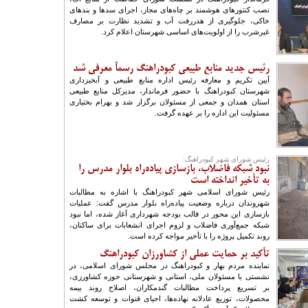
نصب کنتورهای هوشمند بر چاه‌های مجاز، اجرای سدها و بندهای
خاکی، جلوگیری از هدررفت آب و تشدید نظارت بر مصارف
غیرشرب را از اولویت‌های اساسی شهرستان اعلام کرد.
رئیس جدید منابع طبیعی کبودراهنگ رسماً معرفی شد
آیین تکریم و معارفه رئیس اداره منابع طبیعی و آبخیزداری
شهرستان کبودراهنگ با حضور فرماندار، مدیرکل منابع طبیعی
استان همدان و جمعی از مسئولان برگزار شد و بهرام بختیاری
مسئولیت این اداره را بر عهده گرفت.
رئیس شورای شهر کبودراهنگ:
نبود شبکه فاضلاب، بازسازی پیاده‌راه بلوار مدرس را
به تأخیر انداخته است
رئیس شورای اسلامی شهر کبودراهنگ با اشاره به مطالبات
شهروندان درباره وضعیت پیاده‌راه بلوار مدرس گفت: عملیات
بازسازی این محور در قالب بودجه شهرداری آغاز شده، اما نبود
شبکه جمع‌آوری فاضلاب و لزوم اجرای انشعابات برای ساکنان،
روند تکمیل پروژه را با تأخیر مواجه کرده است.
تأکید بر حمایت عملی از کشاورزان کبودراهنگ
نماینده مردم بهار و کبودراهنگ در مجلس شورای اسلامی، در
نشستی با مسئولان ملی، استانی و شهرستانی حوزه کشاورزی،
بر تسریع پرداخت مطالبات گندمکاران، اصلاح روند بیمه
محصولات، توزیع عادلانه نهاده‌ها، احیای قنوات و توسعه کشت