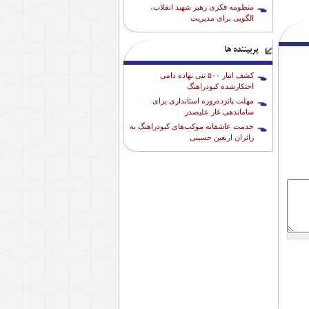
منظومه فکری رهبر شهید انقلاب،
الگویی برای مدیریت
پربیننده ها
کشف انبار ۵۰۰ تنی نهاده دامی
احتکارشده کبودراهنگ
مهلت پانزده‌روزه استانداری برای
ساماندهی غار علیصدر
خدمت عاشقانه موکب‌های کبودراهنگ به
زائران اربعین حسینی