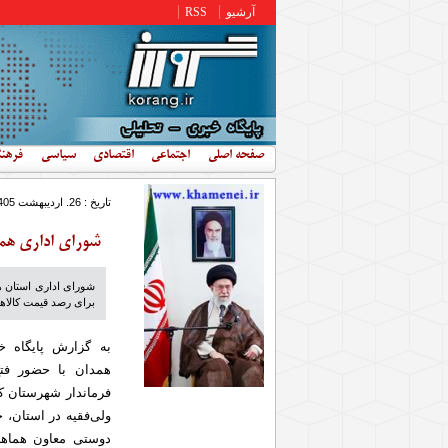
رفتن به محتوای اصلی
آرشیو
RSS
صفحه اصلی
اجتماعی
اقتصادی
سیاسی
فرهن
تاریخ : 26. ارديبهشت 1405 - 13:05
شورای اداری هم
برای رصد قیمت کالاها
به گزارش پایگاه خ
همدان با حضور فتح
فرماندار شهرستان کبو
ولی‌فقیه در استان، 
دوستی معاون هماهن