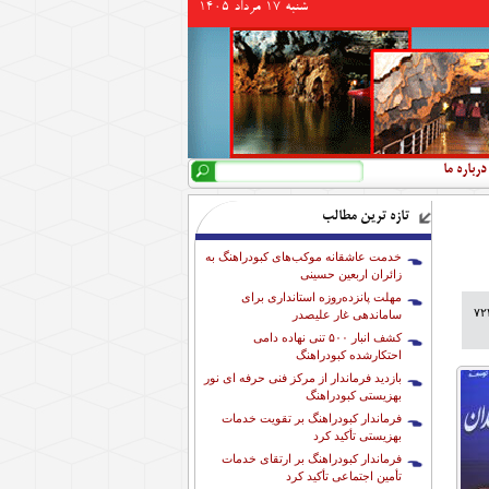
شنبه 17 مرداد 1405
جستجو
فرم جستجو
درباره ما
تازه ترین مطالب
خدمت عاشقانه موکب‌های کبودراهنگ به
زائران اربعین حسینی
مهلت پانزده‌روزه استانداری برای
ن با حضور مسئولان ارشد استانی و ملی برگزار شد و در جریان آن، ضمن معرفی سامانه ناظر ۷۲۴
ساماندهی غار علیصدر
کشف انبار ۵۰۰ تنی نهاده دامی
احتکارشده کبودراهنگ
بازدید فرماندار از مرکز فنی حرفه ای نور
بهزیستی کبودراهنگ
فرماندار کبودراهنگ بر تقویت خدمات
بهزیستی تأکید کرد
فرماندار کبودراهنگ بر ارتقای خدمات
تأمین اجتماعی تأکید کرد