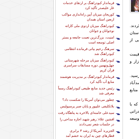
فرماندار کبودراهنگ بر ارتقای خدمات
غار علیصدر تأکید کرد
کوریجان میزبان آیین راه‌اندازی مواکب
اربعین استان همدان
دند.
کبودراهنگ میزبان اردوی ملی کاراته
نوجوانان و جوانان
ستان
امنیت، بزرگ‌ترین نعمت جامعه و بستر
ی از
اصلی توسعه است
سرهنگ رحیم بیاتی فرمانده انتظامی
کبودراهنگ شد
 و پایش قیمت
کبودراهنگ میزبان مرحله شهرستانی
ار و
چهل‌ونهمین دوره مسابقات سراسری
قرآن کریم
سید.
فرماندار کبودراهنگ بر مدیریت هوشمند
منابع آب تأکید کرد
در شهرستان اسدآباد
رئیس جدید منابع طبیعی کبودراهنگ رسماً
نابع
معرفی شد
چطور می‌توان آمریکا را شکست داد؟
ی که با
بلاتکلیفی علیپور و پایان صبر پرسپولیس
راتی
سیدعلی خامنه‌ای بالاخره به پناهگاه رفت
وسعه
افشین علاء: رهبر شهید اجازه مداحی را
در جلسات شعر نمی‌دادند
الجزیره: آمریکا از رشد ۳ برابری
قطارهای چین به ایران به خشم آمد