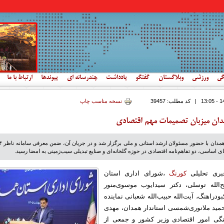
گی
ورزشی
وبلاگستان
گفتگو
یادداشت
چندرسانه ای
پیوندها
ارتباط با ما
|
کد مطلب:
39457
نسخه مناسب چاپ
دان میزبان تصمیمات مهم اقتصادی
شورای اداری استان همدا
ی اساسی، دو تفاهم‌نامه اقتصادی در حوزه گلخانه‌ای و صنایع تبدیلی سیب‌زمینی به امضا رسید.
بری تحلیلی
کورنگ
،شورای اداری استان
‌الله توسلی، دکتر سیدایوب موسوی‌منور
دراهنگ، آیت‌الله حبیب‌الله شعبانی نماینده
حمید ملانوری‌شمسی استاندار همدان، مهدی
گی امور اقتصادی وزیر کشور و جمعی از