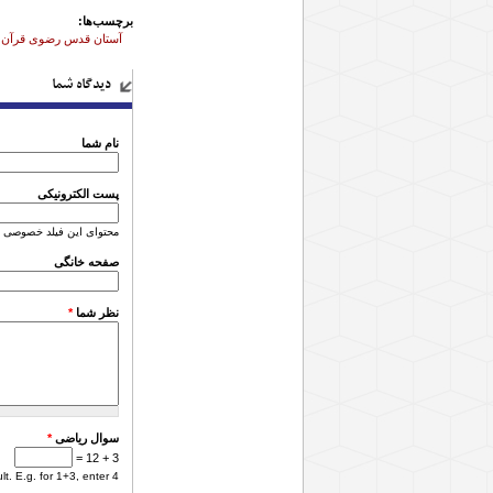
برچسب‌ها:
آستان قدس رضوی قرآن زا
دیدگاه شما
نام شما
پست الکترونیکی
محتوای این فیلد خصوصی 
صفحه خانگی
نظر شما
*
سوال ریاضی
*
3 + 12 =
. E.g. for 1+3, enter 4.