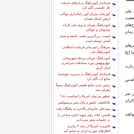
فرماندار کبودراهنگ بر ارتقای خدمات
غار علیصدر تأکید کرد
 ملی
کوریجان میزبان آیین راه‌اندازی مواکب
ضعیت
اربعین استان همدان
‌های
کبودراهنگ میزبان اردوی ملی کاراته
نوجوانان و جوانان
 زمان
امنیت، بزرگ‌ترین نعمت جامعه و بستر
اصلی توسعه است
رهای
سرهنگ رحیم بیاتی فرمانده انتظامی
کبودراهنگ شد
 (ع)
کبودراهنگ میزبان مرحله شهرستانی
چهل‌ونهمین دوره مسابقات سراسری
یارت
قرآن کریم
فرماندار کبودراهنگ بر مدیریت هوشمند
منابع آب تأکید کرد
 قدس
رئیس جدید منابع طبیعی کبودراهنگ رسماً
معرفی شد
ز شر
چطور می‌توان آمریکا را شکست داد؟
ئران
بلاتکلیفی علیپور و پایان صبر پرسپولیس
سیدعلی خامنه‌ای بالاخره به پناهگاه رفت
اهند
افشین علاء: رهبر شهید اجازه مداحی را
در جلسات شعر نمی‌دادند
الجزیره: آمریکا از رشد ۳ برابری
قطارهای چین به ایران به خشم آمد