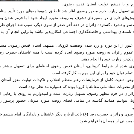
م و با دستور تولیت آستان قدس رضوی،
ای تسهیل زیارت حرم مطهر رضوی آغاز شد تا طبق شیوه‌نامه‌های مورد تأیید ستاد
شایش‌های تازه‌ای در مسیرهای تشرف به روضه منوره ایجاد شود اما قرمز شدن و
 سو و تشرف گسترده زائران در دهه آخر صفر از سوی دیگر، سبب شد اجرای طرح
نامه‌های بهداشتی و فاصله‌گذاری اجتماعی امکان‌پذیر نباشد بنابراین انجام آن به
ا عبور از این دوره و زرد شدن وضعیت کرونایی مشهد، آستان قدس رضوی، مسی
موم زائران به روضه منوره رضوی ایجاد کرده است تا همه عاشقان حضرت رضا
زدیک‌تر، زیارت خود را انجام دهند.
پری شده از شرایط کرونایی، آستان قدس رضوی لحظه‌ای برای تسهیل بیشتر ز
تمام توان خود را برای این مهم به کار گرفته است.
وص، تبعیت کامل از فرمایشات رهبر معظم انقلاب و تاکیدات تولیت معزز آستان
ز مصوبات ستاد ملی مقابله با کرونا بوده که همواره مد نظر بوده است.
ائران در حرم مطهر رضوی، تسهیل زیارت است و امیدواریم به زودی با رهایی ا
، بتوانیم همانند گذشته در تمامی فضای روضه منوره میزبان حضور پرشور زا
.
رضوی و زائران حضرت رضا (ع) نائب‌الزیاره دیگر عاشقان و دلدادگان امام هشتم خو
میزبانی از همه آن‌ها فراهم شود.