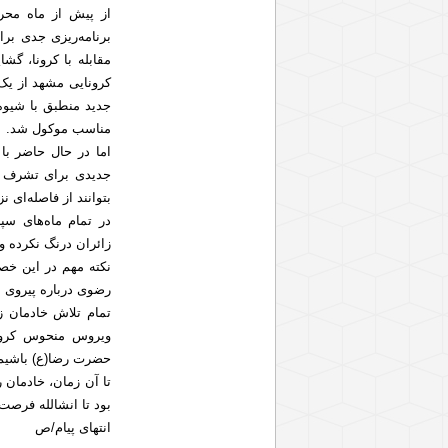
از پیش از ماه محر
برنامه‌ریزی جدی بر
مقابله با کرونا، گ
کرونایی مشهد از یک
جدید منطبق با شیوه 
مناسب موکول شد.
اما در حال حاضر ب
جدیدی برای تشرف ع
بتوانند از فاصله‌ای ن
در تمام ماه‌های س
زائران درنگ نکرده و 
نکته مهم در این خص
رضوی درباره پیروی ا
تمام تلاش خادمان ز
ویروس منحوس کرونا
حضرت رضا(ع) باشیم
تا آن زمان، خادمان 
بود تا انشالله فرصت 
انتهای پیام/ص