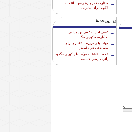
منظومه فکری رهبر شهید انقلاب،
الگویی برای مدیریت
پربیننده ها
کشف انبار ۵۰۰ تنی نهاده دامی
احتکارشده کبودراهنگ
مهلت پانزده‌روزه استانداری برای
ساماندهی غار علیصدر
خدمت عاشقانه موکب‌های کبودراهنگ به
زائران اربعین حسینی