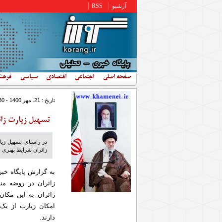
رفتن به محتوای اصلی
آرشیو
RSS
صفحه اصلی
اجتماعی
اقتصادی
سیاسی
فرهن
تاریخ : 21. مهر 1400 - 11:30
تسهیل زیارت زائ
در راستای تسهیل زیا
زائران شرایط بهتری ب
به گزارش پایگاه خب
زائران در روضه من
زائران به این مکا
امکان زیارت از ی
دارند.