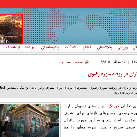
گی
ورزشی
وبلاگستان
گفتگو
یادداشت
چندرسانه ای
پیوندها
ارتباط با ما
|
کد مطلب:
35810
نسخه مناسب چاپ
ران در روضه منوره رضوی
رت زائران در روضه منوره رضوی، مسیرهای تازه‌ای برای تشرف زائران به این مکان مقدس ایجاد
رای زیارت دارند.
ری تحلیلی
کورنگ
، در راستای تسهیل زیارت
وره رضوی، مسیرهای تازه‌ای برای تشرف
ن مقدس ایجاد شد و به این صورت زائران
ک قدمی ضریح و لمس ضریح مطهر را هم