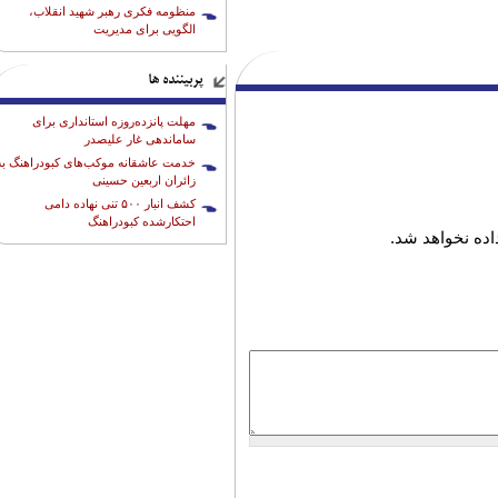
منظومه فکری رهبر شهید انقلاب،
الگویی برای مدیریت
پربیننده ها
مهلت پانزده‌روزه استانداری برای
ساماندهی غار علیصدر
خدمت عاشقانه موکب‌های کبودراهنگ به
زائران اربعین حسینی
کشف انبار ۵۰۰ تنی نهاده دامی
احتکارشده کبودراهنگ
ده نخواهد شد.