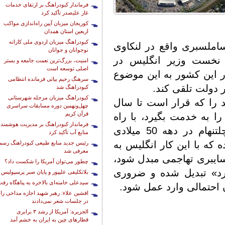
فرماندار کبودراهنگ بر ارتقای خدمات
غار علیصدر تأکید کرد
کوریجان میزبان آیین راه‌اندازی مواکب
اربعین استان همدان
کبودراهنگ میزبان اردوی ملی کاراته
ملسبری واقع در لنکاوی
نوجوانان و جوانان
نخست وزیر انگلیس در
امنیت، بزرگ‌ترین نعمت جامعه و بستر
اصلی توسعه است
 این کشور به این موضوع
سرهنگ رحیم بیاتی فرمانده انتظامی
ر دولت تلقی کند.
کبودراهنگ شد
کبودراهنگ میزبان مرحله شهرستانی
ید را که قرار است تا سال
چهل‌ونهمین دوره مسابقات سراسری
قرآن کریم
را به خدمت بگیرد، با راه
فرماندار کبودراهنگ بر مدیریت هوشمند
اندازی مراکز ستاد ارتباطات انگلیس در چلتنهام در دهه 50 میلادی
منابع آب تأکید کرد
که با این کار انگلیس به
رئیس جدید منابع طبیعی کبودراهنگ رسما
معرفی شد
سایبری تهاجمی مبدل شود،
چطور می‌توان آمریکا را شکست داد؟
رد» تبدیل شده و ضروری
بلاتکلیفی علیپور و پایان صبر پرسپولیس
سیدعلی خامنه‌ای بالاخره به پناهگاه رف
 احتمالی وارد عمل شود.
افشین علاء: رهبر شهید اجازه مداحی را
در جلسات شعر نمی‌دادند
الجزیره: آمریکا از رشد ۳ برابری
قطارهای چین به ایران به خشم آمد