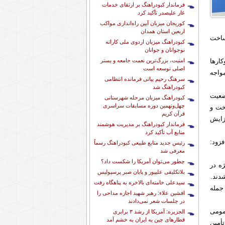
فرماندار کبودراهنگ بر ارتقای خدمات
غار علیصدر تأکید کرد
کوریجان میزبان آیین راه‌اندازی مواکب
اربعین استان همدان
ساخت
کبودراهنگ میزبان اردوی ملی کاراته
نوجوانان و جوانان
امنیت، بزرگ‌ترین نعمت جامعه و بستر
ارها
اصلی توسعه است
واجه
سرهنگ رحیم بیاتی فرمانده انتظامی
کبودراهنگ شد
ضعیت
کبودراهنگ میزبان مرحله شهرستانی
چهل‌ونهمین دوره مسابقات سراسری
خت و
قرآن کریم
زایش
فرماندار کبودراهنگ بر مدیریت هوشمند
منابع آب تأکید کرد
زود:
رئیس جدید منابع طبیعی کبودراهنگ رسماً
معرفی شد
چطور می‌توان آمریکا را شکست داد؟
ه در
بلاتکلیفی علیپور و پایان صبر پرسپولیس
دند.
سیدعلی خامنه‌ای بالاخره به پناهگاه رفت
جمله
افشین علاء: رهبر شهید اجازه مداحی را
در جلسات شعر نمی‌دادند
مومی
الجزیره: آمریکا از رشد ۳ برابری
قطارهای چین به ایران به خشم آمد
أمین