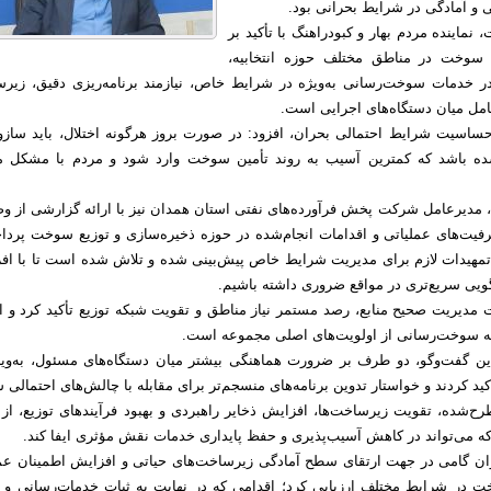
 آمادگی در شرایط بحرانی بود.
نماینده مردم بهار و کبودراهنگ با تأکید بر
ر سوخت در مناطق مختلف حوزه انتخابیه،
 در خدمات سوخت‌رسانی به‌ویژه در شرایط خاص، نیازمند برنامه‌ریزی دقیق، زیر
مل میان دستگاه‌های اجرایی است.
حساسیت شرایط احتمالی بحران، افزود: در صورت بروز هرگونه اختلال، باید سازوک
شده باشد که کمترین آسیب به روند تأمین سوخت وارد شود و مردم با مشکل م
 مدیرعامل شرکت پخش فرآورده‌های نفتی استان همدان نیز با ارائه گزارشی از و
فیت‌های عملیاتی و اقدامات انجام‌شده در حوزه ذخیره‌سازی و توزیع سوخت پردا
مهیدات لازم برای مدیریت شرایط خاص پیش‌بینی شده و تلاش شده است تا با اف
ویی سریع‌تری در مواقع ضروری داشته باشیم.
مدیریت صحیح منابع، رصد مستمر نیاز مناطق و تقویت شبکه توزیع تأکید کرد و اف
که سوخت‌رسانی از اولویت‌های اصلی مجموعه است.
ن گفت‌وگو، دو طرف بر ضرورت هماهنگی بیشتر میان دستگاه‌های مسئول، به‌ویژ
د کردند و خواستار تدوین برنامه‌های منسجم‌تر برای مقابله با چالش‌های احتمالی ش
‌شده، تقویت زیرساخت‌ها، افزایش ذخایر راهبردی و بهبود فرآیندهای توزیع، از 
ه می‌تواند در کاهش آسیب‌پذیری و حفظ پایداری خدمات نقش مؤثری ایفا کند.
ان گامی در جهت ارتقای سطح آمادگی زیرساخت‌های حیاتی و افزایش اطمینان ع
 در شرایط مختلف ارزیابی کرد؛ اقدامی که در نهایت به ثبات خدمات‌رسانی و ت