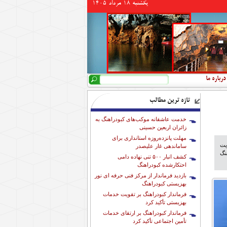
يكشنبه 18 مرداد 1405
جستجو
فرم جستجو
درباره ما
تازه ترین مطالب
خدمت عاشقانه موکب‌های کبودراهنگ به
زائران اربعین حسینی
مهلت پانزده‌روزه استانداری برای
یت
ساماندهی غار علیصدر
نگ
کشف انبار ۵۰۰ تنی نهاده دامی
احتکارشده کبودراهنگ
بازدید فرماندار از مرکز فنی حرفه ای نور
بهزیستی کبودراهنگ
فرماندار کبودراهنگ بر تقویت خدمات
بهزیستی تأکید کرد
فرماندار کبودراهنگ بر ارتقای خدمات
تأمین اجتماعی تأکید کرد