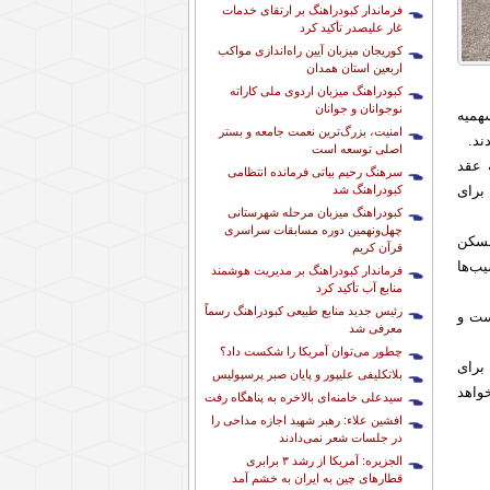
فرماندار کبودراهنگ بر ارتقای خدمات
غار علیصدر تأکید کرد
کوریجان میزبان آیین راه‌اندازی مواکب
اربعین استان همدان
کبودراهنگ میزبان اردوی ملی کاراته
نوجوانان و جوانان
همیه
امنیت، بزرگ‌ترین نعمت جامعه و بستر
اصلی توسعه است
رانده و ۱۸۸ نفر موفق به عقد
سرهنگ رحیم بیاتی فرمانده انتظامی
کبودراهنگ شد
 برای
کبودراهنگ میزبان مرحله شهرستانی
چهل‌ونهمین دوره مسابقات سراسری
مسکن
قرآن کریم
ب‌ها
فرماندار کبودراهنگ بر مدیریت هوشمند
منابع آب تأکید کرد
رئیس جدید منابع طبیعی کبودراهنگ رسماً
ست و
معرفی شد
چطور می‌توان آمریکا را شکست داد؟
برای
بلاتکلیفی علیپور و پایان صبر پرسپولیس
خواهد
سیدعلی خامنه‌ای بالاخره به پناهگاه رفت
افشین علاء: رهبر شهید اجازه مداحی را
در جلسات شعر نمی‌دادند
الجزیره: آمریکا از رشد ۳ برابری
قطارهای چین به ایران به خشم آمد