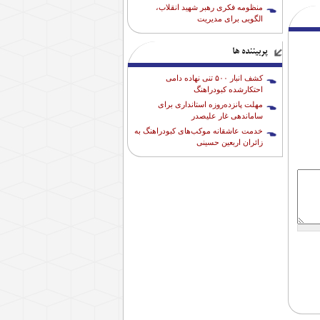
منظومه فکری رهبر شهید انقلاب،
الگویی برای مدیریت
پربیننده ها
کشف انبار ۵۰۰ تنی نهاده دامی
احتکارشده کبودراهنگ
مهلت پانزده‌روزه استانداری برای
ساماندهی غار علیصدر
خدمت عاشقانه موکب‌های کبودراهنگ به
زائران اربعین حسینی