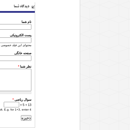
دیدگاه شما
نام شما
پست الکترونیکی
محتوای این فیلد خصوصی 
صفحه خانگی
نظر شما
*
سوال ریاضی
*
13 + 5 =
. E.g. for 1+3, enter 4.