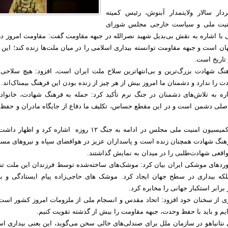
ار سالار ولایتمدار آبنوش، رئیس کمیته
نیت ملی و سیاست خارجی مجلس شورای
با اشاره به نقش بی‌بدیل شهید نصرالله در جبهه مقاومت گفت: مقاومت امروز در
است و جبهه مقاومت توانسته بیداری اسلامی را در میان ملت‌ها زنده کند؛ این 
 تاریخ است.
هنگ شهادت بزرگ‌ترین و بی‌انتها‌ترین سلاح ملت ایران است، افزود: هیچ سلاحی 
ت را ندارد و دشمنان ما امروز بیش از هر چیز از زنده بودن این فرهنگ بیمناک‌اند.
ره به تلاش‌های دشمنان در جنگ نرم تأکید کرد: حمله به فرهنگ شهادت، خانواده‌
اصلی دشمن است و در این مقطع حساس، تکلیف ما دفاع از جایگاه مادران و حفظ ب
رئیس کمیته دفاعی کمیسیون امنیت ملی مجلس در ادامه به جنگ ۱۲ روزه اشاره کرد و اظ
هنگ شهادت همچنان زنده است و پاسداران عزیز در هوافضای سپاه و نیروهای مسلح
واقعی شهادت‌طلبی را در میدان به نمایش گذاشتند.
اوردهای موشکی ایران بیان کرد: موشک‌های ساخته‌شده توسط فرزندان این ملت تنه
لکه بیداری در سطح جهان ایجاد کرد. موشک های حاجی‌زاده پیام ایستادگی و بی
رابر استکبار جهانی را مخابره کرد.
 از سخنان خود افزود: اتحاد مقدس و انسجام ملی از ملزومات امروز کشور است 
یم و باید با حفظ وحدت، جبهه مقاومت را بیش از گذشته تقویت کنیم.
نتانیاهو در سازمان ملل برای صندلی‌های خالی سخن می‌گوید، این یعنی بیداری اس