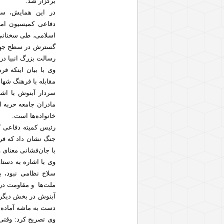
برگزار شد.
در این همایش، سرد
دفاعی کمیسیون ام
اسلامی، طی سخنانی 
گسترش در سطح جهان 
رسالت بزرگ انبیا در
وی با بیان اینکه فر
مقابله با فرهنگ شهاد
سردار آبنوش با اشا
مادران جامعه حربه 
خانواده‌ها است.
جنگ نشان داد که فر
با جان‌فشانی معنای 
وی با اشاره به دست
سلاح نظامی نبود، ب
ملت‌ها و مقاومت در ب
آبنوش در بخش دیگری
دست به ماشه آماده‌ا
وی تصریح کرد: وقتی 