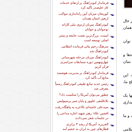
فرماندار کبودراهنگ بر ارتقای خدمات
غار علیصدر تأکید کرد
کوریجان میزبان آیین راه‌اندازی مواکب
اربعین استان همدان
 حال
کبودراهنگ میزبان اردوی ملی کاراته
همان
نوجوانان و جوانان
امنیت، بزرگ‌ترین نعمت جامعه و بستر
اصلی توسعه است
توان
سرهنگ رحیم بیاتی فرمانده انتظامی
کبودراهنگ شد
ها و
کبودراهنگ میزبان مرحله شهرستانی
نیان
چهل‌ونهمین دوره مسابقات سراسری
قرآن کریم
فرماندار کبودراهنگ بر مدیریت هوشمند
هار داشت: این
منابع آب تأکید کرد
 ما،
رئیس جدید منابع طبیعی کبودراهنگ رسماً
معرفی شد
چطور می‌توان آمریکا را شکست داد؟
ا یک
بلاتکلیفی علیپور و پایان صبر پرسپولیس
داری
سیدعلی خامنه‌ای بالاخره به پناهگاه رفت
افشین علاء: رهبر شهید اجازه مداحی را
و ما
در جلسات شعر نمی‌دادند
الجزیره: آمریکا از رشد ۳ برابری
قطارهای چین به ایران به خشم آمد
لامی