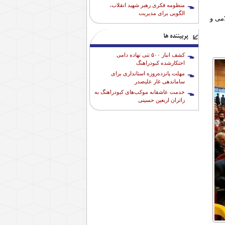
منظومه فکری رهبر شهید انقلاب،
الگویی برای مدیریت
امی و
پربیننده ها
کشف انبار ۵۰۰ تنی نهاده دامی
احتکارشده کبودراهنگ
مهلت پانزده‌روزه استانداری برای
ساماندهی غار علیصدر
خدمت عاشقانه موکب‌های کبودراهنگ به
زائران اربعین حسینی