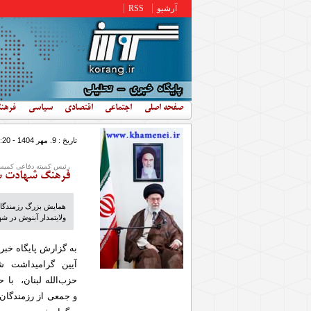
رفتن به محتوای اصلی
آرشیو
RSS
صفحه اصلی
اجتماعی
اقتصادی
سیاسی
فرهن
تاریخ : 9. مهر 1404 - 8:20
رئیس کمیته دفاعی کمیس
فرهنگ شهادت سل
همایش بزرگ رزمندگان
ولایتمدار آبنوش در ش
به گزارش پایگاه خبر
آیین گرامیداشت ش
حزب‌الله لبنان، با 
و جمعی از رزمندگان