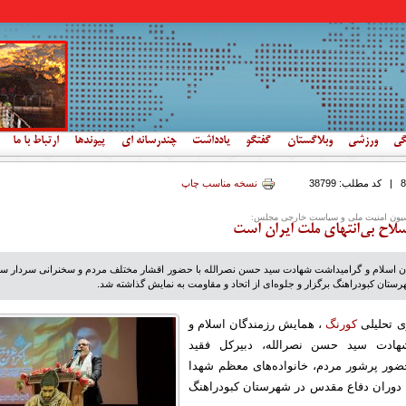
گی
ورزشی
وبلاگستان
گفتگو
یادداشت
چندرسانه ای
پیوندها
ارتباط با ما
|
کد مطلب:
38799
نسخه مناسب چاپ
یون امنیت ملی و سیاست خارجی مجلس:
اح بی‌انتهای ملت ایران است
 اسلام و گرامیداشت شهادت سید حسن نصرالله با حضور اقشار مختلف مردم و سخنرانی سردار سال
هرستان کبودراهنگ برگزار و جلوه‌ای از اتحاد و مقاومت به نمایش گذاشته شد.
ی تحلیلی
کورنگ
، همایش رزمندگان اسلام و
هادت سید حسن نصرالله، دبیرکل فقید
حضور پرشور مردم، خانواده‌های معظم شهدا
 دوران دفاع مقدس در شهرستان کبودراهنگ