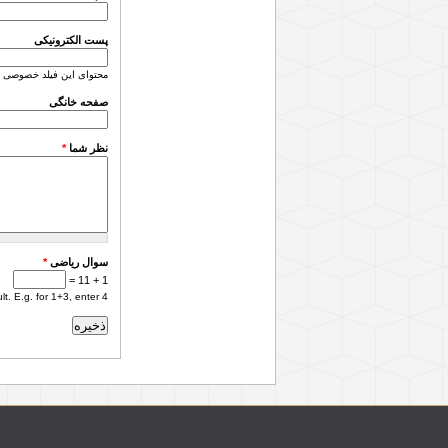
پست الکترونیکی
محتوای این فیلد خصوصی 
صفحه خانگی
نظر شما
*
سوال ریاضی
*
1 + 11 =
. E.g. for 1+3, enter 4.