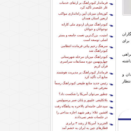
فرماندار کبودراهنگ بر ارتقای خدمات
غار علیصدر تأکید کرد
کوریجان میزبان آیین راه‌اندازی مواکب
اربعین استان همدان
کبودراهنگ میزبان اردوی ملی کاراته
نوجوانان و جوانان
اران
امنیت، بزرگ‌ترین نعمت جامعه و بستر
اصلی توسعه است
برای
سرهنگ رحیم بیاتی فرمانده انتظامی
کبودراهنگ شد
راهی
کبودراهنگ میزبان مرحله شهرستانی
اشته
چهل‌ونهمین دوره مسابقات سراسری
قرآن کریم
فرماندار کبودراهنگ بر مدیریت هوشمند
ان و
منابع آب تأکید کرد
تظار
رئیس جدید منابع طبیعی کبودراهنگ رسماً
معرفی شد
چطور می‌توان آمریکا را شکست داد؟
بلاتکلیفی علیپور و پایان صبر پرسپولیس
سیدعلی خامنه‌ای بالاخره به پناهگاه رفت
افشین علاء: رهبر شهید اجازه مداحی را
در جلسات شعر نمی‌دادند
الجزیره: آمریکا از رشد ۳ برابری
قطارهای چین به ایران به خشم آمد