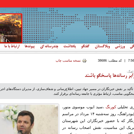
گی
ورزشی
وبلاگستان
گفتگو
یادداشت
چندرسانه ای
پیوندها
ارتباط با ما
|
کد مطلب:
38686
نسخه مناسب چاپ
اهنگ:
رابر رسانه‌ها پاسخگو باشند
ا تأکید بر نقش خبرنگاران در مسیر جهاد تبیین، اطلاع‌رسانی و شفاف‌سازی، از مدیران دستگاه‌های اجر
خگویی مناسب، ارتباط مؤثری با جامعه رسانه‌ای برقرار کنند.
ری تحلیلی
کورنگ
،سید ایوب موسوی منور،
فرماندار شهرستان کبودراهنگ، روز سه‌شنبه ۱۴ مرداد در مراسم
گار که با حضور خبرنگاران این شهرستان
ریک این مناسبت، نقش اصحاب رسانه در