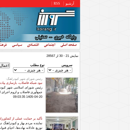
رفتن به محتوای اصلی
آرشیو
RSS
صفحه اصلی
اجتماعی
اقتصادی
سیاسی
فرهن
نمایش 21 - 30 از 28567
سرویس
نوع مطلب
رئیس شورای شهر کبودراهنگ:
نبود شبکه فاضلاب، بازسازی پیاده‌
رئیس شورای اسلامی شهر کبودراه
جمع‌آوری فاضلاب و لزوم اجرای ان
1405-04-20 09:03:35
تأکید بر حمایت عملی از کشاورزا
نماینده مردم بهار و کبودراهنگ
توزیع عادلانه نهاده‌ها، احیای قن